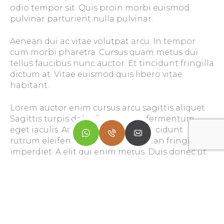
odio tempor sit. Quis proin morbi euismod
pulvinar parturient nulla pulvinar.
Aenean dui ac vitae volutpat arcu. In tempor
cum morbi pharetra. Cursus quam metus dui
tellus faucibus nunc auctor. Et tincidunt fringilla
dictum at. Vitae euismod quis libero vitae
habitant.
Lorem auctor enim cursus arcu sagittis aliquet.
Sagittis turpis dolor fermentum fermentum
eget iaculis. Adipiscing enim ut tincidunt
rutrum eleifend ullamcorper aenean fringilla
imperdiet. A elit dui enim metus. Duis donec ut
egestas egestas vestibulum.
Non augue faucibus tincidunt diam. Vitae
congue aliquam tempor accumsan diam netus.
Gravida mauris.