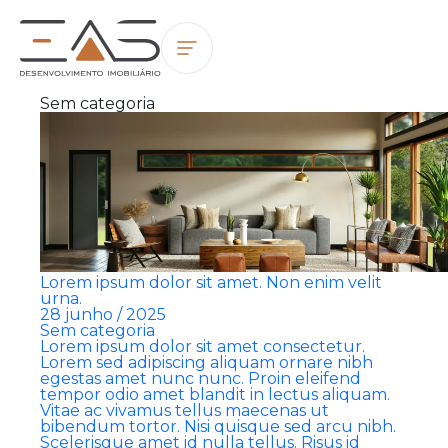
Sem categoria
Lorem ipsum dolor sit amet. Non enim velit
urna.
28 junho / 2025
Sem categoria
Lorem ipsum dolor sit amet consectetur.
Lorem sed adipiscing aliquam ornare nibh
egestas amet nunc nunc. Proin eleifend
tempor odio amet blandit in lectus aliquam.
Vitae ac vivamus tellus maecenas ut
bibendum tortor. Nisi quisque sed arcu nibh.
Scelerisque amet id nulla tellus. Risus id