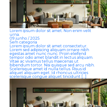
Lorem ipsum dolor sit amet. Non enim velit
urna.
09 junho / 2025
Sem categoria
Lorem ipsum dolor sit amet consectetur.
Lorem sed adipiscing aliquam ornare nibh
egestas amet nunc nunc. Proin eleifend
tempor odio amet blandit in lectus aliquam.
Vitae ac vivamus tellus maecenas ut
bibendum tortor. Nisi quisque sed arcu nibh.
Scelerisque amet id nulla tellus. Risus id
aliquet aliquam eget. Id rhoncus ultricies
scelerisque congue aliquet tincidunt […]