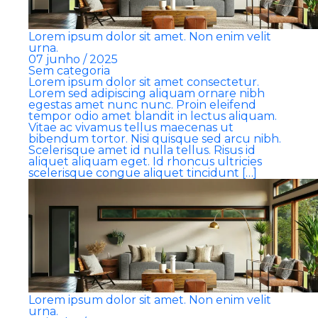
Lorem ipsum dolor sit amet. Non enim velit
urna.
07 junho / 2025
Sem categoria
Lorem ipsum dolor sit amet consectetur.
Lorem sed adipiscing aliquam ornare nibh
egestas amet nunc nunc. Proin eleifend
tempor odio amet blandit in lectus aliquam.
Vitae ac vivamus tellus maecenas ut
bibendum tortor. Nisi quisque sed arcu nibh.
Scelerisque amet id nulla tellus. Risus id
aliquet aliquam eget. Id rhoncus ultricies
scelerisque congue aliquet tincidunt […]
Lorem ipsum dolor sit amet. Non enim velit
urna.