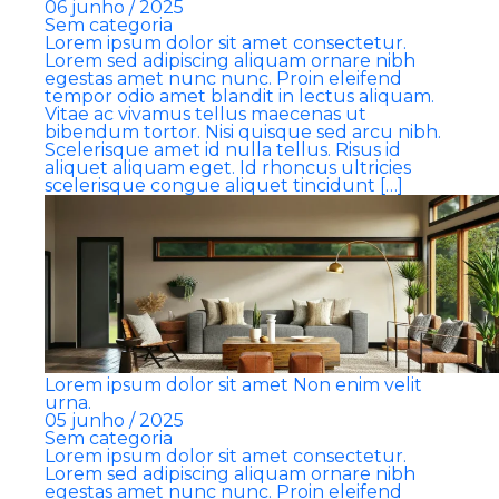
06 junho / 2025
Sem categoria
Lorem ipsum dolor sit amet consectetur.
Lorem sed adipiscing aliquam ornare nibh
egestas amet nunc nunc. Proin eleifend
tempor odio amet blandit in lectus aliquam.
Vitae ac vivamus tellus maecenas ut
bibendum tortor. Nisi quisque sed arcu nibh.
Scelerisque amet id nulla tellus. Risus id
aliquet aliquam eget. Id rhoncus ultricies
scelerisque congue aliquet tincidunt […]
Lorem ipsum dolor sit amet Non enim velit
urna.
05 junho / 2025
Sem categoria
Lorem ipsum dolor sit amet consectetur.
Lorem sed adipiscing aliquam ornare nibh
egestas amet nunc nunc. Proin eleifend