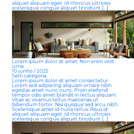
aliquet aliquam eget. Id rhoncus ultricies
scelerisque congue aliquet tincidunt […]
Lorem ipsum dolor sit amet. Non enim velit
urna.
10 junho / 2025
Sem categoria
Lorem ipsum dolor sit amet consectetur.
Lorem sed adipiscing aliquam ornare nibh
egestas amet nunc nunc. Proin eleifend
tempor odio amet blandit in lectus aliquam.
Vitae ac vivamus tellus maecenas ut
bibendum tortor. Nisi quisque sed arcu nibh.
Scelerisque amet id nulla tellus. Risus id
aliquet aliquam eget. Id rhoncus ultricies
scelerisque congue aliquet tincidunt […]